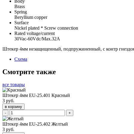
Body
Brass
Spring
Beryllium copper
Surface
Nickel plated * Screw connection
Rated voltage/current
30Vac-60Vdc/Max.32A
Штекер 4мм незащищенный, подпружиненный, с контр гнездом, 
Схема
Смотрите также
все товары
Штекер 4мм EU-25.401 Красный
3 руб.
в корзину
-
+
Штекер 4мм EU-25.402 Желтый
3 руб.