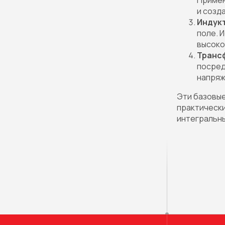
Примен
и созд
Индук
поле. 
высоко
Транс
посред
напряж
Эти базовые
практически
интегральны