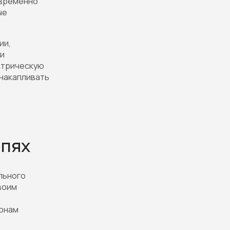
 временно
ые
ии,
ни
ектрическую
 накапливать
епях
льного
воим
конам