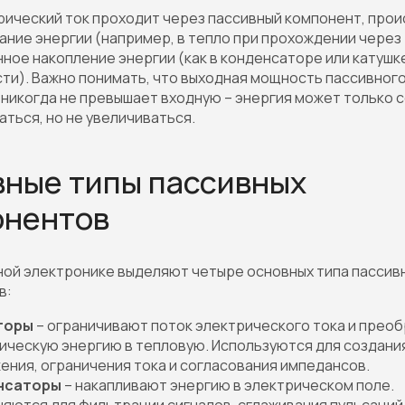
рический ток проходит через пассивный компонент, прои
ние энергии (например, в тепло при прохождении через 
ное накопление энергии (как в конденсаторе или катушк
ти). Важно понимать, что выходная мощность пассивног
никогда не превышает входную – энергия может только 
аться, но не увеличиваться.
ные типы пассивных
онентов
ой электронике выделяют четыре основных типа пассив
в:
торы
– ограничивают поток электрического тока и прео
ическую энергию в тепловую. Используются для создани
ения, ограничения тока и согласования импедансов.
нсаторы
– накапливают энергию в электрическом поле.