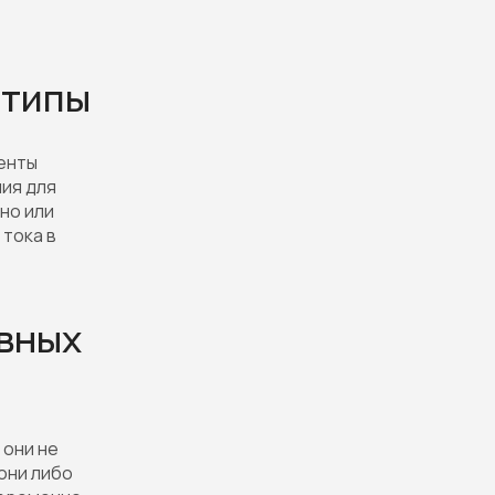
 типы
енты
ия для
но или
тока в
вных
 они не
они либо