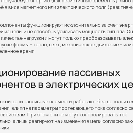
получаемую энергию (как резистивные элементы), либо
ё в виде магнитного или электрического поля (реактивн
омпоненты функционируют исключительно за счет энерг
 из цепи, и не способны усиливать мощность сигнала. О
 качестве нагрузки и могут только преобразовывать эл
ругие формы – тепло, свет, механическое движение – или
еленное время.
ционирование пассивных
нентов в электрических ц
еской цепи пассивные элементы работают без дополните
ния, влияя на параметры протекающего тока согласно с
свойствам. При этом они не могут контролировать ток
ьно, а лишь реагируют на изменения в цепи согласно за
ники.