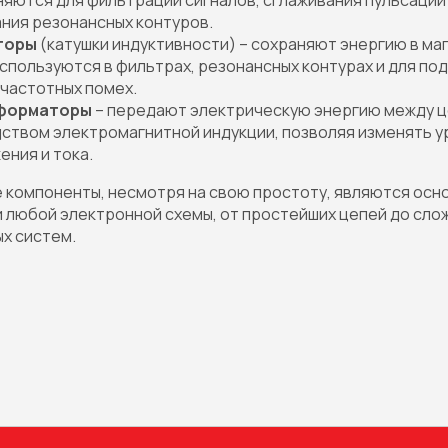
яются для фильтрации сигналов, сглаживания пульсаций
ания резонансных контуров.
торы
(катушки индуктивности) – сохраняют энергию в ма
Используются в фильтрах, резонансных контурах и для по
частотных помех.
форматоры
– передают электрическую энергию между 
ством электромагнитной индукции, позволяя изменять у
ения и тока.
 компоненты, несмотря на свою простоту, являются осн
 любой электронной схемы, от простейших цепей до сло
х систем.