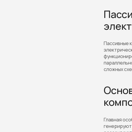
Пасси
элект
Пассивные 
электрическ
функциониро
параллельно
сложных схе
Основ
комп
Главная осо
генерируют 