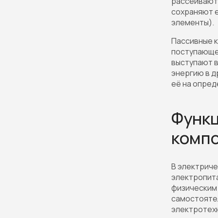
рассеивают 
сохраняют е
элементы).
Пассивные к
поступающей
выступают в
энергию в д
её на опред
Функ
компо
В электрич
электропита
физическим 
самостоятел
электротех