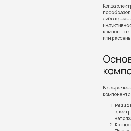
Когда элект
преобразова
либо времен
индуктивнос
компонента 
или рассеив
Основ
комп
В современн
компоненто
Резис
электр
напряж
Конде