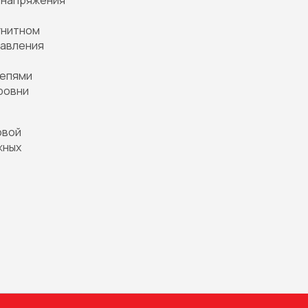
 напряжения
гнитном
давления
цепями
ровни
овой
жных