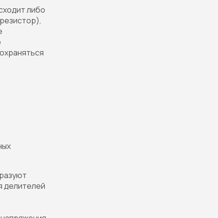
сходит либо
резистор),
е
о
сохраняться
ных
бразуют
я делителей