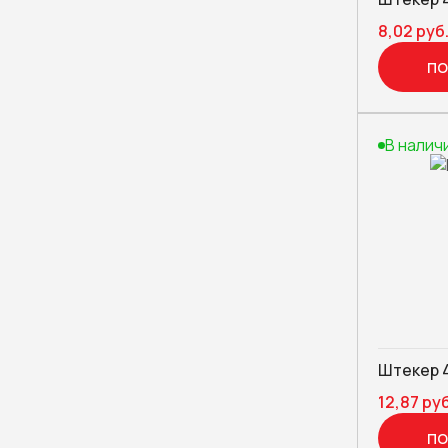
8,02 руб
ПО
В налич
Штекер 
12,87 руб
ПО