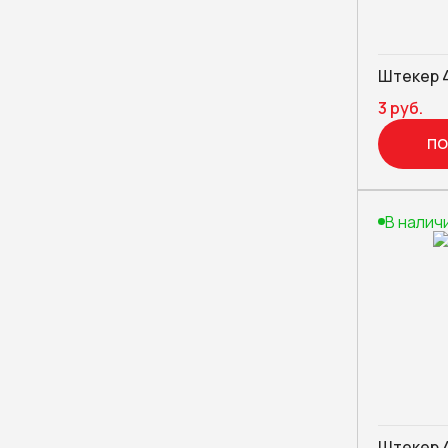
Штекер 4
3 руб.
ПО
В налич
Штекер 4