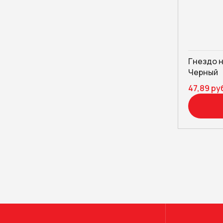
Гнездо н
Черный
47,89 ру