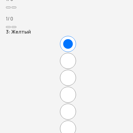
1
/ 0
3:
Желтый