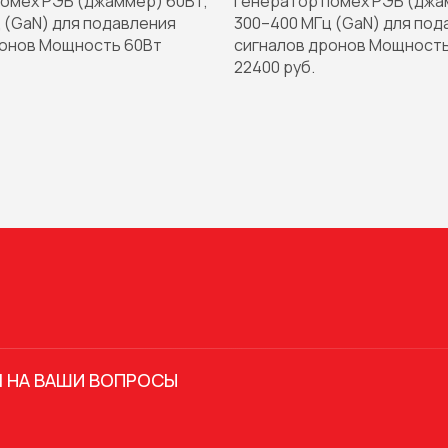
омех РЭБ (джаммер) 60Вт,
Генератор помех РЭБ (джа
 (GaN) для подавления
300–400 МГц (GaN) для под
ронов Мощность 60Вт
сигналов дронов Мощность
22400 руб.
 НА ВАШИ ВОПРОСЫ