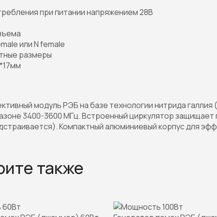
требления при питании напряжением 28В
зъема
male или N female
тные размеры
*17мм
тивный модуль РЭБ на базе технологии нитрида галлия (
азоне 3400-3600 МГц. Встроенный циркулятор защищает
одстраивается). Компактный алюминиевый корпус для эфф
рите также