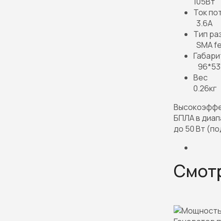
105Вт
Ток по
3.6A
Тип ра
SMA fe
Габари
96*53
Вес
0.26кг
Высокоэффек
БПЛА в диап
до 50 Вт (п
Смот