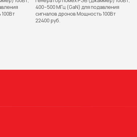
ммер) 100Вт,
Генератор помех РЭБ (джаммер) 100Вт,
авления
400–500 МГц (GaN) для подавления
 100Вт
сигналов дронов Мощность 100Вт
22400 руб.