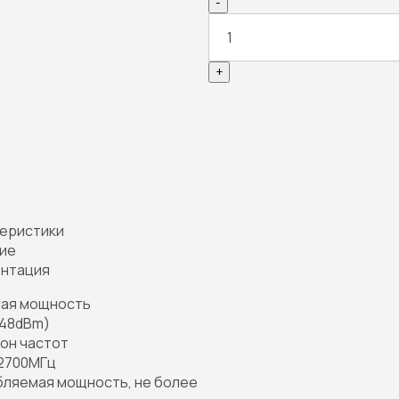
-
+
еристики
ие
нтация
ая мощность
48dBm)
он частот
2700МГц
ляемая мощность, не более