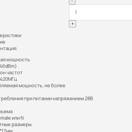
-
+
еристики
ие
нтация
ая мощность
46dBm)
он частот
1420МГц
ляемая мощность, не более
требления при питании напряжением 28В
зъема
male или N
тные размеры
*17мм