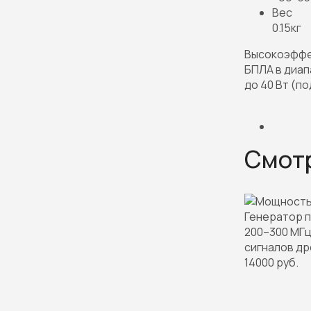
Вес
0.15кг
Высокоэффек
БПЛА в диап
до 40 Вт (п
Смот
Генератор п
200–300 МГц
сигналов д
14000 руб.