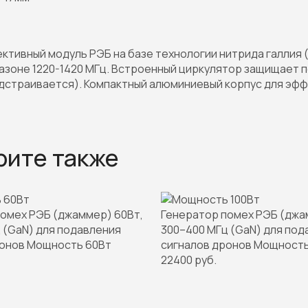
тивный модуль РЭБ на базе технологии нитрида галлия (
азоне 1220-1420 МГц. Встроенный циркулятор защищает 
одстраивается). Компактный алюминиевый корпус для эфф
рите также
омех РЭБ (джаммер) 60Вт,
Генератор помех РЭБ (джа
 (GaN) для подавления
300–400 МГц (GaN) для под
ронов Мощность 60Вт
сигналов дронов Мощность
22400 руб.