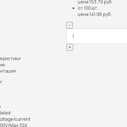
цена 153.79 руб.
от 100 шт.
цена 141.96 руб.
-
+
еристики
ие
нтация
or
e
plated
oltage/current
000V/Max.32A