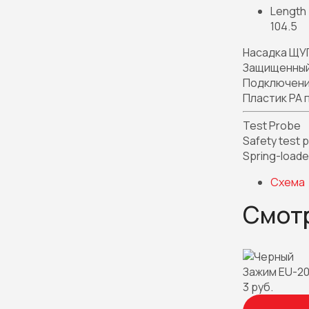
Length
104.5
Насадка ЩУ
Защищенный
Подключени
Пластик PA 
Test Probe
Safety test 
Spring-loaded
Схема
Смот
Зажим EU-20
3 руб.