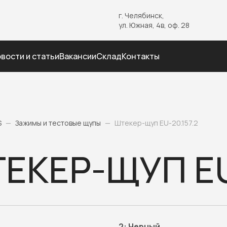
г. Челябинск,
ул. Южная, 4в, оф. 28
вости и статьи
Вакансии
Склад
Контакты
S
—
Зажимы и тестовые щупы
—
Штекер-щуп EU-20.157.2
ЕКЕР-ЩУП EU
2:
Черный