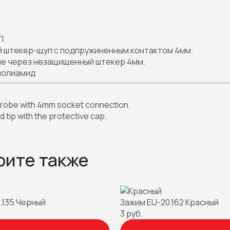
П
 штекер-щуп с подпружиненным контактом 4мм.
е через незащищенный штекер 4мм.
полиамид
probe with 4mm socket connection.
 tip with the protective cap.
рите также
.135 Черный
Зажим EU-20.162 Красный
3 руб.