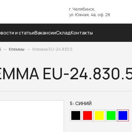
г. Челябинск,
ул. Южная, 4в, оф. 28
вости и статьи
Вакансии
Склад
Контакты
S
—
Клеммы
—
Клемма EU-24.830.5
ММА EU-24.830.
5:
СИНИЙ