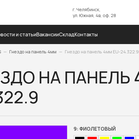
г. Челябинск,
ул. Южная, 4в, оф. 28
вости и статьи
Вакансии
Склад
Контакты
S
—
Гнездо на панель 4мм
—
Гнездо на панель 4мм EU-24.322.9
ЗДО НА ПАНЕЛЬ 
322.9
9:
ФИОЛЕТОВЫЙ