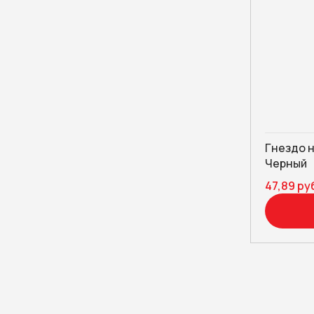
Гнездо н
Черный
47,89 ру