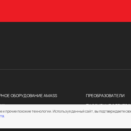
РНОЕ ОБОРУДОВАНИЕ AMASS
ПРЕОБРАЗОВАТЕЛИ
КА
ПАССИВНЫЕ ЭЛЕКТР
e и прочие похожие технологии. Используя данный сайт, вы подтверждаете сво
ЕМЫ
ЭЛЕКТРОТЕХНИКА
та.
ВОДНИКИ
СОЕДИНИТЕЛИ