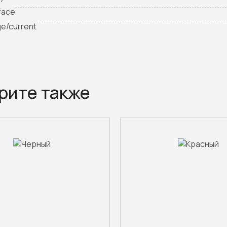
face
ge/current
рите также