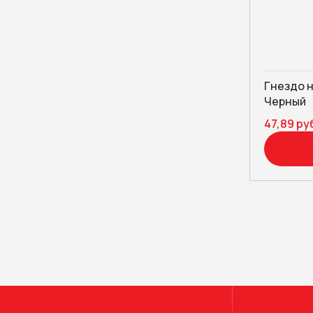
Гнездо н
Черный
47,89 ру